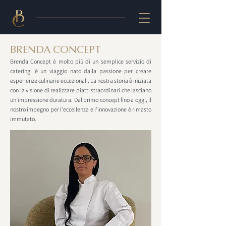
BRENDA CONCEPT
Brenda Concept è molto più di un semplice servizio di
catering: è un viaggio nato dalla passione per creare
esperienze culinarie eccezionali. La nostra storia è iniziata
con la visione di realizzare piatti straordinari che lasciano
un'impressione duratura. Dal primo concept fino a oggi, il
nostro impegno per l'eccellenza e l'innovazione è rimasto
immutato.