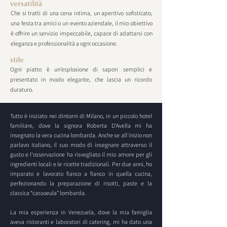
versatilità
Che si tratti di una cena intima, un aperitivo sofisticato,
una festa tra amici o un evento aziendale, il mio obiettivo
è offrire un servizio impeccabile, capace di adattarsi con
eleganza e professionalità a ogni occasione.
stile
Ogni piatto è un’esplosione di sapori semplici e
presentato in modo elegante, che lascia un ricordo
duraturo.
Tutto è iniziato nei dintorni di Milano, in un piccolo hotel
familiare, dove la signora Roberta D'Avella mi ha
insegnato la vera cucina lombarda. Anche se all'inizio non
parlavo italiano, il suo modo di insegnare attraverso il
gusto e l'osservazione ha risvegliato il mio amore per gli
ingredienti locali e le ricette tradizionali. Per due anni, ho
imparato e lavorato fianco a fianco in quella cucina,
perfezionando la preparazione di risotti, paste e la
classica “cassoeula” lombarda.
La mia esperienza in Venezuela, dove la mia famiglia
aveva ristoranti e laboratori di catering, mi ha dato una